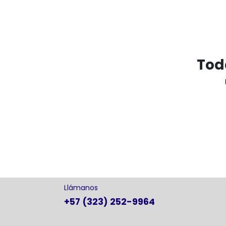
Tod
Llámanos
+57 (323) 252-9964