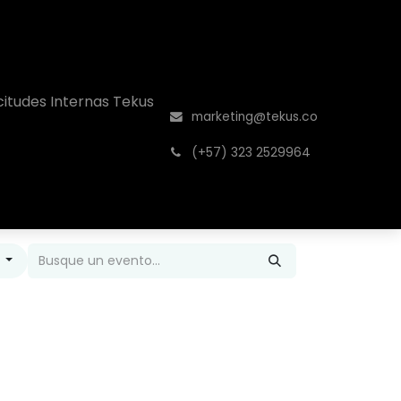
icitudes Internas Tekus
marketing@tekus.co
͏ (
+57) 323 2529964
s