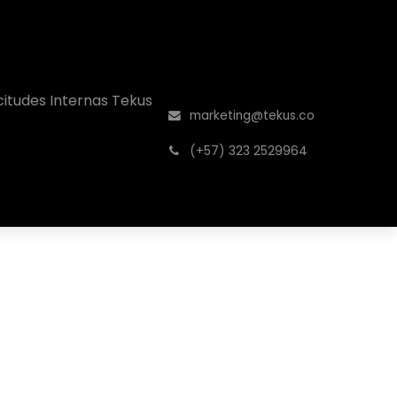
icitudes Internas Tekus
marketing@tekus.co
͏ (
+57) 323 2529964